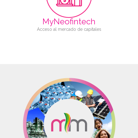
Multi jurisdicción
+183 países