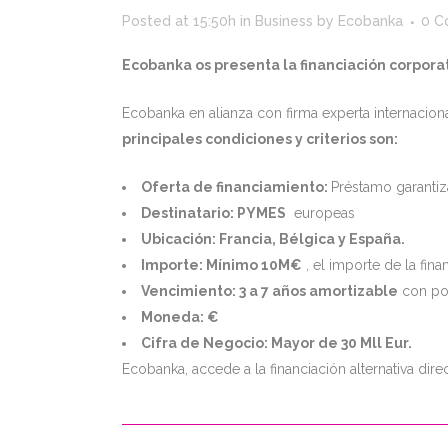
Posted at 15:50h
in
Business
by
Ecobanka
0 C
Ecobanka os presenta la financiación corpora
Ecobanka en alianza con firma experta internacion
principales condiciones y criterios son:
Oferta de financiamiento:
Préstamo garantiz
Destinatario:
PYMES
europeas
Ubicación:
Francia, Bélgica y España.
Importe:
Mínimo 10M€
, el importe de la fin
Vencimiento:
3 a 7 años amortizable
con pos
Moneda:
€
Cifra de Negocio:
Mayor de 30 Mll Eur.
Ecobanka, accede a la financiación alternativa dire