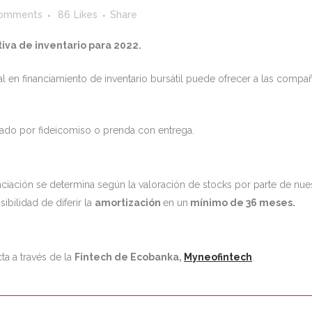
omments
86
Likes
Share
tiva de inventario para 2022.
al en financiamiento de inventario bursátil puede ofrecer a las compa
ado por fideicomiso o prenda con entrega.
anciación se determina según la valoración de stocks por parte de nue
ibilidad de diferir la
amortización
en un
mínimo de 36 meses.
cta a través de la
Fintech de Ecobanka,
Myneofintech
.