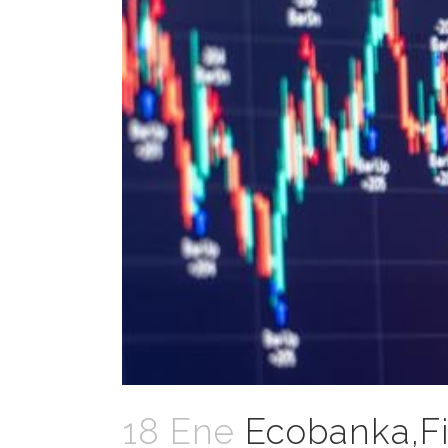
18 Ene
Ecobanka,Fin