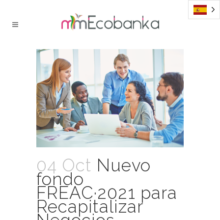
04 Oct
Nuevo
fondo
FREAC·2021 para
Recapitalizar